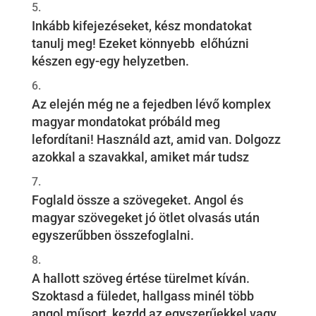
Inkább kifejezéseket, kész mondatokat
tanulj meg! Ezeket könnyebb előhúzni
készen egy-egy helyzetben.
Az elején még ne a fejedben lévő komplex
magyar mondatokat próbáld meg
lefordítani! Használd azt, amid van. Dolgozz
azokkal a szavakkal, amiket már tudsz
Foglald össze a szövegeket. Angol és
magyar szövegeket jó ötlet olvasás után
egyszerűbben összefoglalni.
A hallott szöveg értése türelmet kíván.
Szoktasd a füledet, hallgass minél több
angol műsort, kezdd az egyszerűekkel vagy