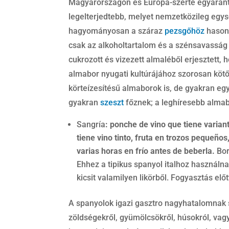
Magyarországon és Európa-szerte egyaránt 
legelterjedtebb, melyet nemzetközileg eg
hagyományosan a száraz
pezsgőhöz
hasonl
csak az alkoholtartalom és a szénsavasság 
cukrozott és vizezett almaléből erjesztett, 
almabor nyugati kultúrájához szorosan kötő
körteízesítésű almaborok is, de gyakran eg
gyakran
szeszt
főznek; a leghíresebb almab
Sangría
: ponche de vino que tiene varian
tiene vino tinto, fruta en trozos pequeño
varias horas en frío antes de beberla.
Bor
Ehhez a tipikus spanyol italhoz használn
kicsit valamilyen likörből. Fogyasztás előt
A spanyolok igazi gasztro nagyhatalomnak sz
zöldségekről, gyümölcsökről, húsokról, vagy