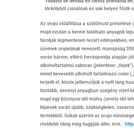
Todavía se destila en forma artesanal e
törkölyből csinálnak és sok helyen főzik 
Az orujo előállítása a szőlőmust préselése
majd ezután a benne található anyagok lepárl
tárolják légmentesen lezárt edényekben, e
üzemek
orujerának
nevezett, manapság 200
során három, eltérő forráspontja alapján jó
alkoholtartalmú
cabezas
(jelentése: „fejek”
ennél kevesebb alkoholt tartalmazó
colas
(„
terjedt el, közös jellemzőjük a nyílt láng ha
tisztább, ásványi anyagban szegény vizet ke
majd egy bizonyos idő múlva (amely idő lehet
lépések során újabb, szükségtelen, zavaro
termékből. Sokak szerint az orujo minősége
rövidebb ideig még hagyják állni, érni.
http