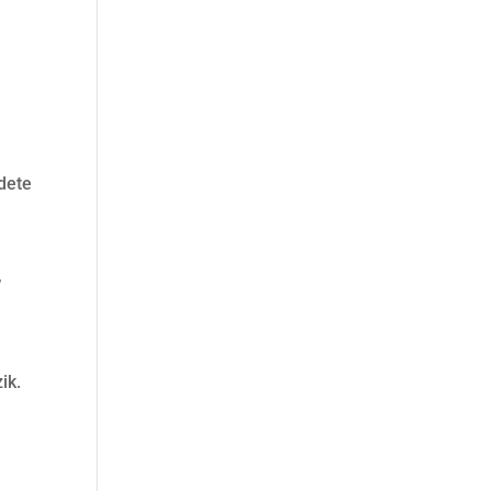
dete
,
ik.