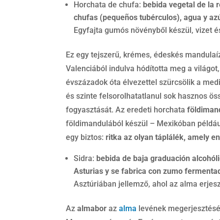
Horchata de chufa:
bebida vegetal de la 
chufas (pequeños tubérculos), agua y az
Egyfajta gumós növényből készül, vizet é
Ez egy tejszerű, krémes, édeskés mandulaízű
Valenciából indulva hódította meg a világot
évszázadok óta élvezettel szürcsölik a me
és szinte felsorolhatatlanul sok hasznos ös
fogyasztását. Az eredeti horchata
földiman
földimandulából készül – Mexikóban például 
egy biztos:
ritka az olyan táplálék, amely 
Sidra:
bebida de baja graduación alcohól
Asturias y se fabrica con zumo ferment
Asztúriában jellemző, ahol az alma erjesz
Az
almabor
az
alma
levének megerjesztésé