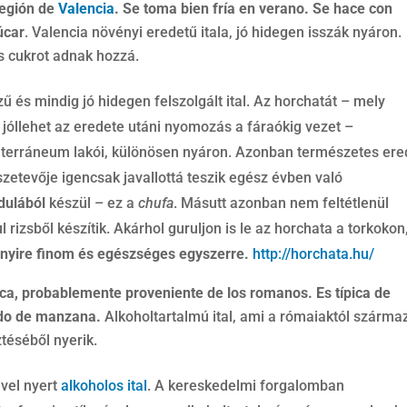
región de
Valencia
. Se toma bien fría en verano. Se hace con
úcar
. Valencia növényi eredetű itala, jó hidegen isszák nyáron.
s cukrot adnak hozzá.
 és mindig jó hidegen felszolgált ital. Az horchatát – mely
, jóllehet az eredete utáni nyomozás a fáraókig vezet –
diterráneum lakói, különösen nyáron. Azonban természetes ere
szetevője igencsak javallottá teszik egész évben való
dulából
készül – ez a
chufa
. Másutt azonban nem feltétlenül
rizsből készítik. Akárhol guruljon is le az horchata a torkokon
ennyire finom és egészséges egyszerre.
http://horchata.hu/
ica, probablemente proveniente de los romanos. Es típica de
ado de manzana.
Alkoholtartalmú ital, ami a rómaiaktól származ
téséből nyerik.
vel nyert
alkoholos ital
. A kereskedelmi forgalomban