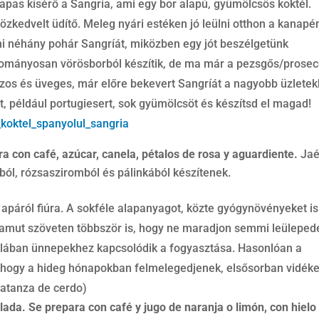
tapas kísérő a Sangría, ami egy bor alapú, gyümölcsös koktél.
özkedvelt üdítő. Meleg nyári estéken jó leülni otthon a kanapé
olni néhány pohár Sangríát, miközben egy jót beszélgetünk
yományosan vörösborból készítik, de ma már a pezsgős/prosec
bozos és üveges, már előre bekevert Sangríát a nagyobb üzlete
, például portugiesert, sok gyümölcsöt és készítsd el magad!
_koktel_spanyolul_sangria
ra con café, azúcar, canela, pétalos de rosa y aguardiente.
Ja
éjból, rózsasziromból és pálinkából készítenek.
 apáról fiúra. A sokféle alapanyagot, közte gyógynövényeket is
 pamut szöveten többször is, hogy ne maradjon semmi leüleped
ltalában ünnepekhez kapcsolódik a fogyasztása. Hasonlóan a
, hogy a hideg hónapokban felmelegedjenek, elsősorban vidéke
matanza de cerdo)
lada. Se prepara con café y jugo de naranja o limón, con hielo