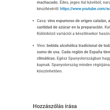
machacado.
Édes, jeges ital kávéból, nar
készítéséről:
https://www.youtube.com/
Cava:
vino espumoso de origen catalán, 
cantidad de azúcar en la preparación.
Ka
Különböző variációi a készítésekor hasz
Vino:
bebida alcohólica tradicional de to
zumo de uva. Cada región de España tiene
climáticas
. Egész Spanyolországban hagyo
kapnak. Spanyolország minden régiójának
köszönhetően.
Hozzászólás írása