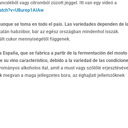
ancsléből vagy citromból zúzott jéggel. Itt van egy videó a
watch?v=U8urep1AIAw
aunque se toma en todo el país. Las variedades dependen de l
talán habzóbor, bár az egész országban mindenhol isszák.
nált cukor mennyiségétől függenek.
da España, que se fabrica a partir de la fermentación del mosto
 su vino característico, debido a la variedad de las condicion
mányos alkoholos ital, amit a must vagy szőlőlé erjesztéséve
 megvan a maga jellegzetes bora, az éghajlati jellemzőknek