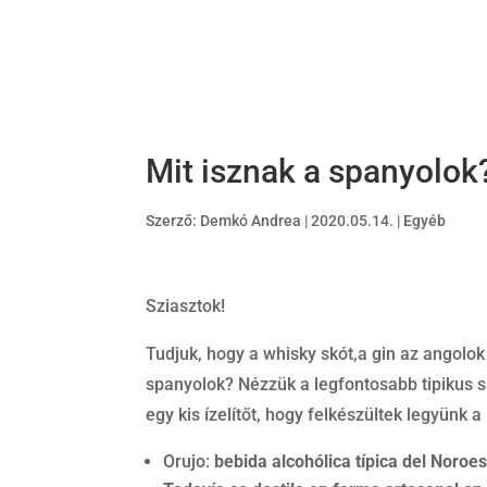
Mit isznak a spanyolok
Szerző:
Demkó Andrea
|
2020.05.14.
|
Egyéb
Sziasztok!
Tudjuk, hogy a whisky skót,a gin az angolok
spanyolok? Nézzük a legfontosabb tipikus sp
egy kis ízelítőt, hogy felkészültek legyünk 
Orujo:
bebida alcohólica típica del Noroe