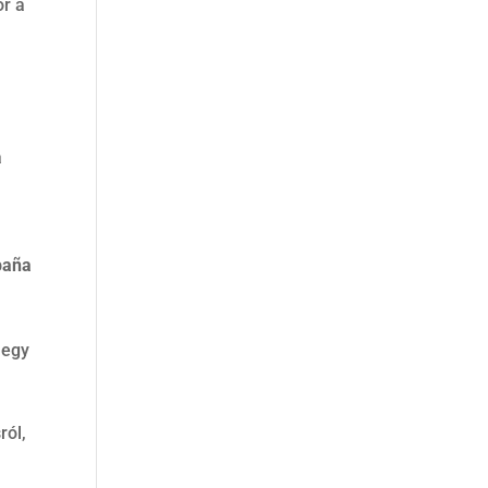
or a
a
spaña
 egy
ról,