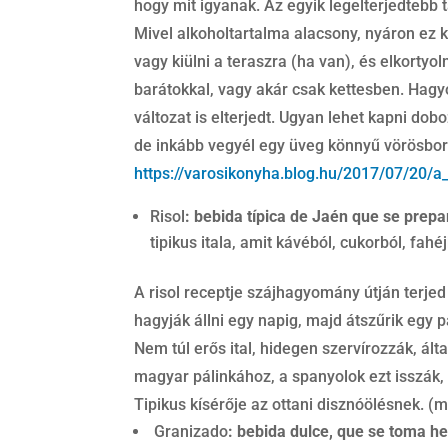
hogy mit igyanak. Az egyik legelterjedtebb 
Mivel alkoholtartalma alacsony, nyáron ez k
vagy kiülni a teraszra (ha van), és elkorty
barátokkal, vagy akár csak kettesben. Hag
változat is elterjedt. Ugyan lehet kapni do
de inkább vegyél egy üveg könnyű vörösbort
https://varosikonyha.blog.hu/2017/07/20/a
Risol
: bebida típica de Jaén que se prepa
tipikus itala, amit kávéból, cukorból, fah
A risol receptje szájhagyomány útján terjed
hagyják állni egy napig, majd átszűrik egy
Nem túl erős ital, hidegen szervírozzák, á
magyar pálinkához, a spanyolok ezt isszák
Tipikus kísérője az ottani disznóölésnek. (
Granizado
: bebida dulce, que se toma he