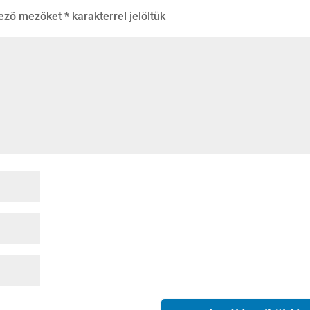
lező mezőket
*
karakterrel jelöltük