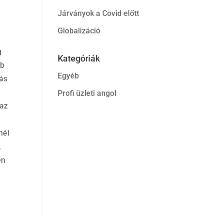
Járványok a Covid előtt
Globalizáció
g
Kategóriák
bb
Egyéb
ás
Profi üzleti angol
 az
nél
,
en