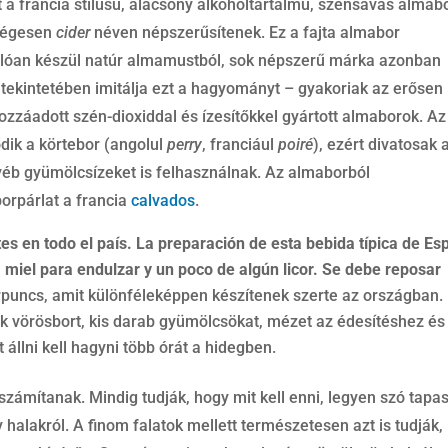
a francia stílusú, alacsony alkoholtartalmú, szénsavas almab
ységesen
cider
néven népszerűsítenek. Ez a fajta almabor
óan készül natúr almamustból, sok népszerű márka azonban
tekintetében imitálja ezt a hagyományt – gyakoriak az erősen
hozzáadott szén-dioxiddal és ízesítőkkel gyártott almaborok. Az
dik a körtebor (angolul
perry
, franciául
poiré
), ezért divatosak 
yéb gyümölcsízeket is felhasználnak. Az almaborból
orpárlat a francia
calvados
.
tes en todo el país. La preparación de esta bebida típica de E
s, miel para endulzar y un poco de algún licor. Se debe reposar
puncs, amit különféleképpen készítenek szerte az országban.
ak vörösbort, kis darab gyümölcsökat, mézet az édesítéshez és
t állni kell hagyni több órát a hidegben.
ámítanak. Mindig tudják, hogy mit kell enni, legyen szó tapas
 halakról. A finom falatok mellett természetesen azt is tudják,