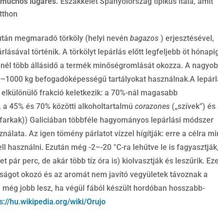
n muchos lugares.
Északkelet Spanyolország tipikus itala, amit
otthon
 után megmaradó törköly (helyi nevén
bagazos
) erjesztésével,
ásával történik. A törkölyt lepárlás előtt legfeljebb öt hónapi
nnél több állásidő a termék minőségromlását okozza. A nagyo
–1000 kg befogadóképességű tartályokat használnak.A lepárl
l elkülönülő frakció keletkezik: a 70%-nál magasabb
), a 45% és 70% közötti alkoholtartalmú
corazones
(„szívek”) és
farkak)) Galiciában többféle hagyományos lepárlási módszer
sználata. Az igen tömény párlatot vízzel hígítják: erre a célra mi
ll használni. Ezután még -2–-20 °C-ra lehűtve le is fagyasztják
 pár perc, de akár több tíz óra is) kiolvasztják és leszűrik. Ez
sságot okozó és az aromát nem javító vegyületek távoznak a
 még jobb lesz, ha végül fából készült hordóban hosszabb-
s://hu.wikipedia.org/wiki/Orujo