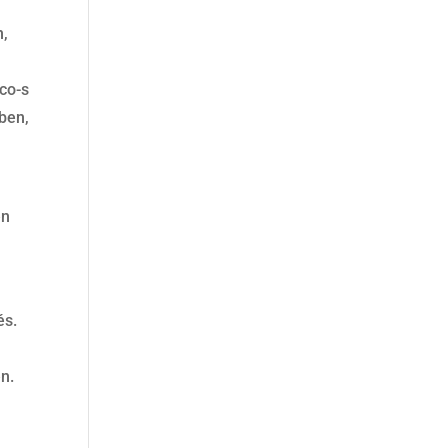
n,
co-s
kben,
én
és.
n.